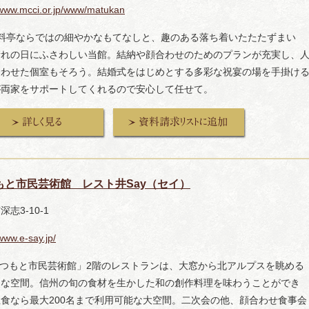
/www.mcci.or.jp/www/matukan
舗料亭ならではの細やかなもてなしと、趣のある落ち着いたたたずまい
晴れの日にふさわしい当館。結納や顔合わせのためのプランが充実し、
合わせた個室もそろう。結婚式をはじめとする多彩な祝宴の場を手掛け
が両家をサポートしてくれるので安心して任せて。
もと市民芸術館 レスト井Say（セイ）
志3-10-1
/www.e-say.jp/
まつもと市民芸術館」2階のレストランは、大窓から北アルプスを眺める
的な空間。信州の旬の食材を生かした和の創作料理を味わうことができ
食なら最大200名まで利用可能な大空間。二次会の他、顔合わせ食事会