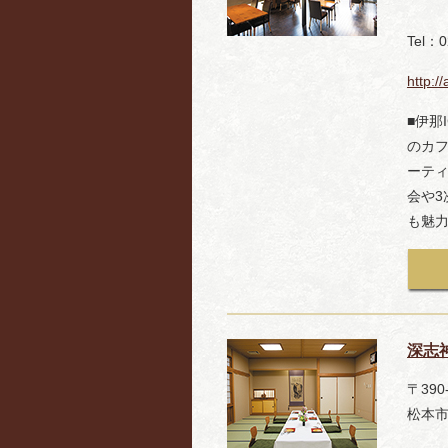
Tel：0
http:/
■伊那
のカ
ーティ
会や
も魅
深志
〒390
松本市深