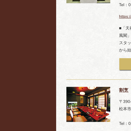
Tel：0
https:
■「
風閣
スタ
から
割烹
〒390
松本市
Tel：0