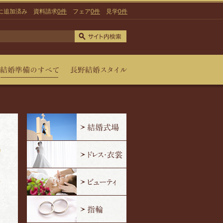
に追加済み
資料請求
0件
フェア
0件
見学
0件