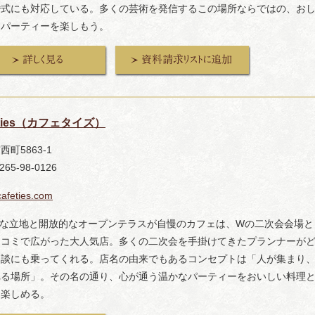
婚式にも対応している。多くの芸術を発信するこの場所ならではの、お
なパーティーを楽しもう。
e ties（カフェタイズ）
西町5863-1
265-98-0126
/cafeties.com
利な立地と開放的なオープンテラスが自慢のカフェは、Wの二次会会場と
口コミで広がった大人気店。多くの二次会を手掛けてきたプランナーが
相談にも乗ってくれる。店名の由来でもあるコンセプトは「人が集まり
れる場所」。その名の通り、心が通う温かなパーティーをおいしい料理
に楽しめる。