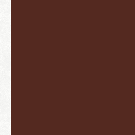
し
ど
、
と