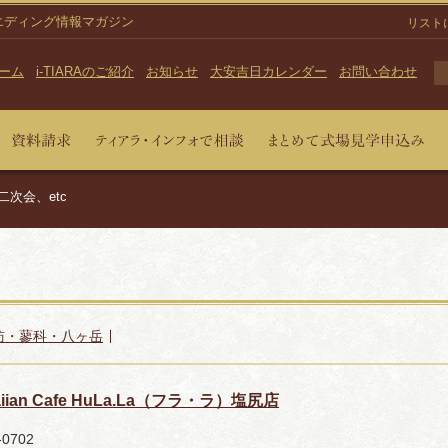
エディング情報マガジン
リスト
ーム
i-TIARAのご紹介
お知らせ
大安吉日カレンダー
お問い合わせ
二次会、etc
訪・蓼科・八ヶ岳
aiian Cafe HuLa.La（フラ・ラ）塩尻店
-0702