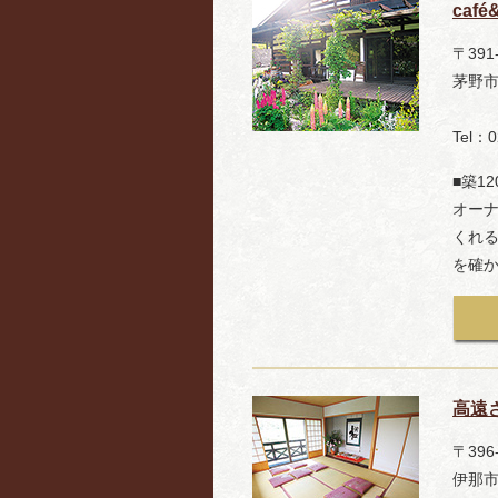
café
〒391
茅野市
Tel：0
■築1
オー
くれ
を確
高遠
〒396
伊那市