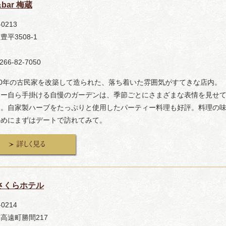
&bar 梅蔵
-0213
豊平3508-1
266-82-7050
20年の古民家を改築して造られた、落ち着いた雰囲気がすてきな店内。
ナー自ら手掛ける自慢のガーデンは、季節ごとにさまざまな表情を見せ
る。自家製ハーブをたっぷりと使用したパーティー料理も好評。料理の
かめにまずはデートで訪れてみて。
さくらホテル
-0214
高遠町勝間217