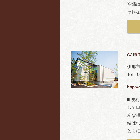
や結
ゃれ
caf
伊那市
Tel：0
http:/
■ 便
して
んな
結ば
とも