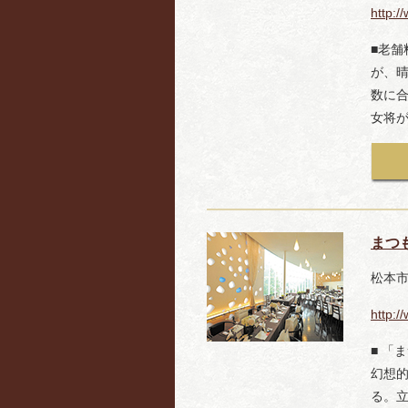
http:/
■老
が、
数に
女将
まつ
松本市深
http:/
■ 「
幻想
る。立