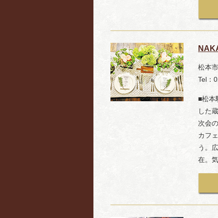
NAK
松本市中
Tel：0
■松本
した
次会
カフ
う。
在。