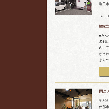
塩尻市
Tel：0
http://
■み
多彩に
内に
がう
より
雨こ
〒396
伊那市