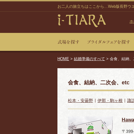
お二人の旅立ちはここから…Web版長野ウ
ホ
HOME
>
結婚準備のすべて
> 会食、結納、
会食、結納、二次会、etc
松本・安曇野
伊那・駒ヶ根
諏
Haw
〒399