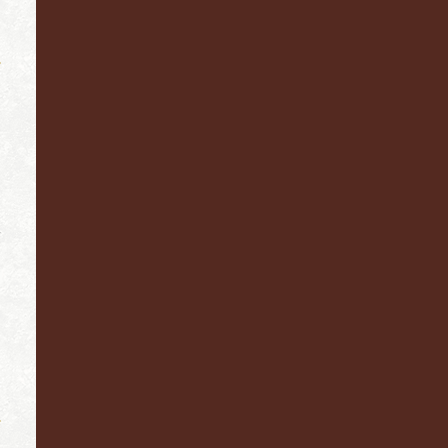
二
と
な
自